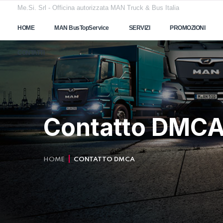
Me.Si. Srl - Officina autorizzata MAN Truck & Bus Italia
HOME
MAN BusTopService
SERVIZI
PROMOZIONI
CONTATTI
Contatto DMC
HOME
CONTATTO DMCA