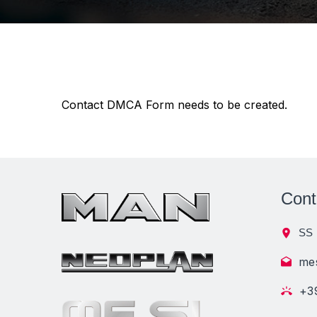
Contact DMCA Form needs to be created.
Cont
SS 
me
+3